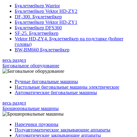
Буклетмейкер Warrior
Буклетмейкер Vektor HD-ZY2
DF-300. Буклетмейкер
Буклетмейкер Vektor HD-ZY1
Буклетмейкер DFS360
SF-25. Буклетмейкер
Vektor HD-ZY4. Буклетмейкер на подставке (hohner
головы)
BW-BM660 Буклетмейкер
весь раздел
Биговальное оборудование
Ручные биговальные машины
Настольные биговальные машины электрические
Автоматические биговальные машины
весь раздел
Брошюровальные машины
Нарезчики пружины
Полуавтоматические закрывающие аппараты
Автоматические закрывающие аппараты