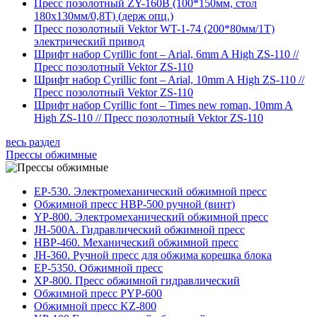
Пресс позолотный ZY-160B (100*150мм, стол
180х130мм/0,8Т) (держ опц.)
Пресс позолотный Vektor WT-1-74 (200*80мм/1T)
электрический привод
Шрифт набор Cyrillic font – Arial, 6mm A High ZS-110 //
Пресс позолотный Vektor ZS-110
Шрифт набор Cyrillic font – Arial, 10mm A High ZS-110 //
Пресс позолотный Vektor ZS-110
Шрифт набор Cyrillic font – Times new roman, 10mm A
High ZS-110 // Пресс позолотный Vektor ZS-110
весь раздел
Прессы обжимные
ЕР-530. Электромеханический обжимной пресс
Обжимной пресс HBP-500 ручной (винт)
YP-800. Электромеханический обжимной пресс
JH-500A. Гидравлический обжимной пресс
HBP-460. Механический обжимной пресс
JH-360. Ручной пресс для обжима корешка блока
EP-5350. Обжимной пресс
XP-800. Пресс обжимной гидравлический
Обжимной пресс PYP-600
Обжимной пресс KZ-800