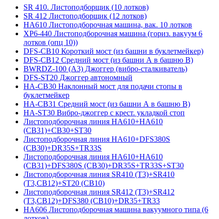
SR 410. Листоподборщик (10 лотков)
SR 412 Листоподборщик (12 лотков)
HA610 Листоподборочная машина, вак. 10 лотков
XP6-440 Листоподборочная машина (гориз. вакуум 6
лотков (опц 10))
DFS-CB10 Короткий мост (из башни в буклетмейкер)
DFS-CB12 Средний мост (из башни А в башню B)
BWRDZ-100 (A3) Джоггер (вибро-сталкиватель)
DFS-ST20 Джоггер автономный
HA-CB30 Наклонный мост для подачи стопы в
буклетмейкер
HA-CB31 Средний мост (из башни А в башню B)
HA-ST30 Вибро-джоггер с крест. укладкой стоп
Листоподборочная линия HA610+HA610
(CB31)+CB30+ST30
Листоподборочная линия HA610+DFS380S
(CB30)+DR35S+TR33S
Листоподборочная линия HA610+HA610
(CB31)+DFS380S (CB30)+DR35S+TR33S+ST30
Листоподборочная линия SR410 (Т3)+SR410
(Т3,CB12)+ST20 (CB10)
Листоподборочная линия SR412 (Т3)+SR412
(Т3,CB12)+DFS380 (CB10)+DR35+TR33
HA606 Листоподборочная машина вакуумного типа (6
лотков)