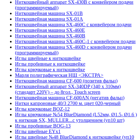
Ниткошвейный аппарат SX-430B с конвейером подачи
(программируемый)
Ниткошвейная машина SX-01B
Ниткошвейная машина SX-01A
Ниткошвейная машина SX-460C с конвейером подачи
Ниткошвейная машина SX-460E
Ниткошвейная машина SX-460B
Ниткошвейная машина SX-460С-1 с конвейером подачи
Ниткошвейная машина SX-460D с конвейером подачи
(программируемый)
Иглы швейные к ниткошвейке
Иглы пробивные к ниткошвейке
Иглы крючковые к ниткошвейке
Марля полиграфическая НШ <ЭКСТРА>
Ниткошвейная машина CF-600 (позитив фальц)
Ниткошвейный аппарат SX-340DP (340 x 310мм)
(стандарт 220V) – до 8гол., Touch screen
Ниткошвейная машина CF-600АN (негатив фальц)
Нитки капроновые 40/3 2700 м. цвет 020-черный
Иглы крючковые BOZ-12
Иглы крючковые №54 BlueDiamond (L52мм, Ø1.5- Ø1.6 )
к ниткошв SX, MULLER...с утолщением (уп10 шт)
Иглы пробивные BOG-13
Иглы швейные EYx1
Иглы швейные №48 BlueDiamond к ниткошвейке (уп10