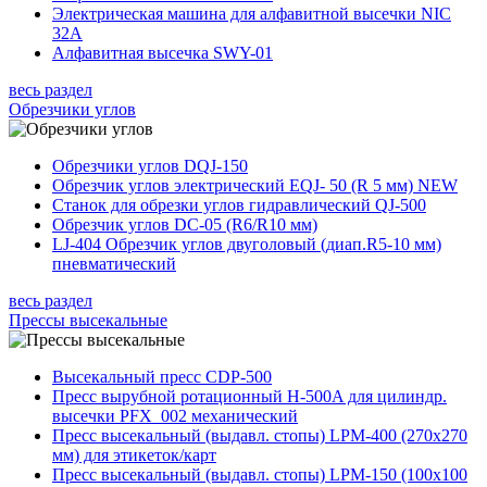
Электрическая машина для алфавитной высечки NIC
32A
Алфавитная высечка SWY-01
весь раздел
Обрезчики углов
Обрезчики углов DQJ-150
Обрезчик углов электрический ЕQJ- 50 (R 5 мм) NEW
Станок для обрезки углов гидравлический QJ-500
Обрезчик углов DC-05 (R6/R10 мм)
LJ-404 Обрезчик углов двуголовый (диап.R5-10 мм)
пневматический
весь раздел
Прессы высекальные
Высекальный пресс CDP-500
Пресс вырубной ротационный H-500A для цилиндр.
высечки PFX_002 механический
Пресс высекальный (выдавл. стопы) LPM-400 (270х270
мм) для этикеток/карт
Пресс высекальный (выдавл. стопы) LPM-150 (100х100