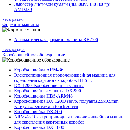
Эмбоссер листовой бумаги (ш330мм, 180-800гр)
AMD330
весь раздел
Форминг машины
Автоматическая форминг машина RB-500
весь раздел
Коробкошвейное оборудование
Коробкошвейка ARM-36
Электроприводная проволокошвейная машина для
скрепления картонных коробов HBS-13
DX-1200. Коробкошвейная машина
Коробкошвейная машина DX-900
Коробкошвейка HBS-ARM48
Коробкошвейка DX-1200J servo, полуавт.(2.5x0.5mm
wire) с толкателем и touch screen
Коробкошвейка DX-600
ARM-48 Электроприводная проволокошвейная машина
для скрепления картонных коробов
Коробкошвейка DX-1800