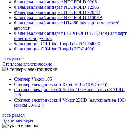
Фальцевальный аппарат NEOFOLD 920S
Фальцевальный аппарат NEOFOLD 1250S
Фальцевальный аппарат NEOFOLD 920EB
Фальцевальный аппарат NEOFOLD 1100EB
Фальцевальный аппарат DT-880 для карт и чертежей
автомат
Фальцевальный аппарат FLEXFOLD 1.1 (21см) для карт
и чертежей ручной
Фальцовщик Off-Line Rongda L-FOLD4000
Фальцовщик Off-Line Rongda RD-L4020
весь раздел
Степлеры электрические
Степлер Vektor 106
Степлер электрический Rapid R106 (RPD5106)
Степлер электрический Vektor 106 + шв.голова RAPID-
106
Степлер электрический Vektor 23HD (альтернатива 106)
(скобы 23/6-24)
весь раздел
Буклетмейкеры