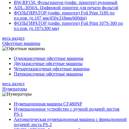
BW-RP150. Фольгиратор (цифр. принтер) рулонный
ADL-3050A. Цифровой принтер для печати фольгой
ФОЛЬГИРАТОР (цифр. принтер) Foil Print 318S по
пл.пов. (п.107 мм/450х318мм/600dpi)
ФОЛЬГИРАТОР (цифр. принтер) Foil Print 107S-300 по
пл.пов. (п.107х300 мм)
весь раздел
Офсетные машины
Однокрасочные офсетные машины
Двухкрасочные офсетные машины
Четырехкрасочные офсетные машины
Пятикрасочные офсетные машины
весь раздел
Нумераторы
Нумерационная машина CF480NP
Нумерационное устройство с ручной подачей листов
PS-1
Автоматическая нумерационная машина с фрикционной
подачей листа PS-2