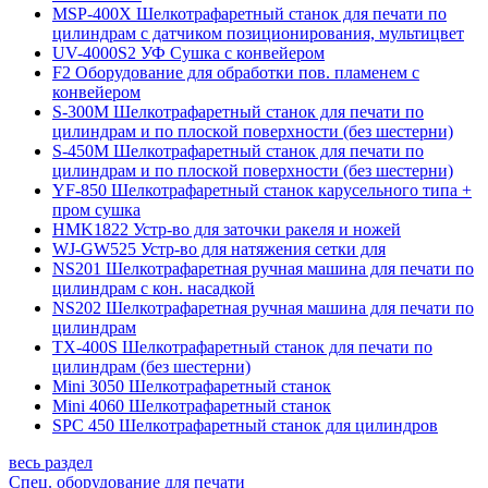
MSP-400X Шелкотрафаретный станок для печати по
цилиндрам с датчиком позиционирования, мультицвет
UV-4000S2 УФ Сушка с конвейером
F2 Оборудование для обработки пов. пламенем с
конвейером
S-300M Шелкотрафаретный станок для печати по
цилиндрам и по плоской поверхности (без шестерни)
S-450M Шелкотрафаретный станок для печати по
цилиндрам и по плоской поверхности (без шестерни)
YF-850 Шелкотрафаретный станок карусельного типа +
пром сушка
HMK1822 Устр-во для заточки ракеля и ножей
WJ-GW525 Устр-во для натяжения сетки для
NS201 Шелкотрафаретная ручная машина для печати по
цилиндрам с кон. насадкой
NS202 Шелкотрафаретная ручная машина для печати по
цилиндрам
TX-400S Шелкотрафаретный станок для печати по
цилиндрам (без шестерни)
Mini 3050 Шелкотрафаретный станок
Mini 4060 Шелкотрафаретный станок
SPC 450 Шелкотрафаретный станок для цилиндров
весь раздел
Спец. оборудование для печати