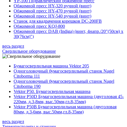
YP-100 Гидравлический обжимной пресс
Обжимной пресс HY-320 ручной (винт)
Обжимной пресс HY-470 ручной (винт)
Обжимной пресс HY-540 ручной (винт)
Станок для квадрачения корешков DC-200FB
Обжимной пресс KQJ-800
Обжимной пресс DAB (Indiga) (винт, 4напр./20"(50см) x
30(76см)")
весь раздел
Сверлильное оборудование
Бумагосверлильная машина Vektor 205
Одноголовочный бумагосверлильный станок Nagel
Citoborma 111
Одноголовочный бумагосверлильный станок Nagel
Citoborma 190
Vektor P50. Бумагосверлильная машина
Vektor P50D Бумагосверлильная машина (двуголовая 45-
220мм, д.3-8мм, выс.50мм,гл.8-35мм)
Vektor P50B Бумагосверлильная машина (двуголовая
80мм, д.3-6мм, выс.50мм,гл.8-35мм)
весь раздел
Термопистолеты и станции