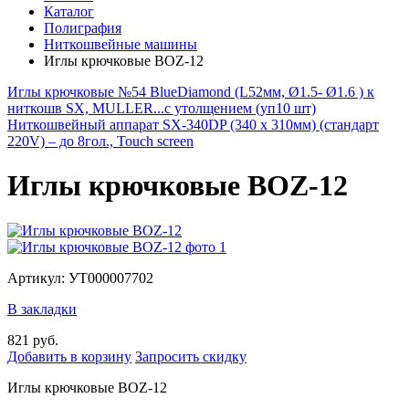
Каталог
Полиграфия
Ниткошвейные машины
Иглы крючковые BOZ-12
Иглы крючковые №54 BlueDiamond (L52мм, Ø1.5- Ø1.6 ) к
ниткошв SX, MULLER...с утолщением (уп10 шт)
Ниткошвейный аппарат SX-340DP (340 x 310мм) (стандарт
220V) – до 8гол., Touch screen
Иглы крючковые BOZ-12
Артикул: УТ000007702
В закладки
821 руб.
Добавить в корзину
Запросить скидку
Иглы крючковые BOZ-12