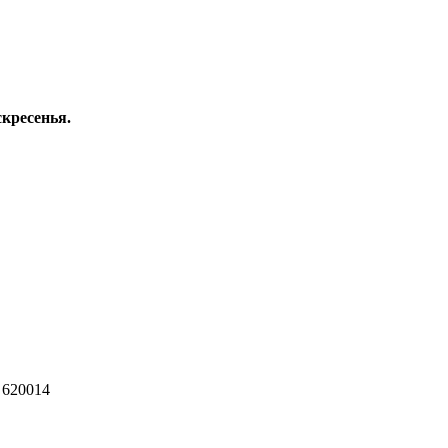
скресенья.
 620014