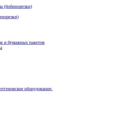
ы (бобинорезки)
инорезки)
ок и бумажных пакетов
ды
нтгеновское оборудование.