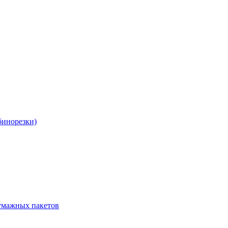
бинорезки)
бумажных пакетов