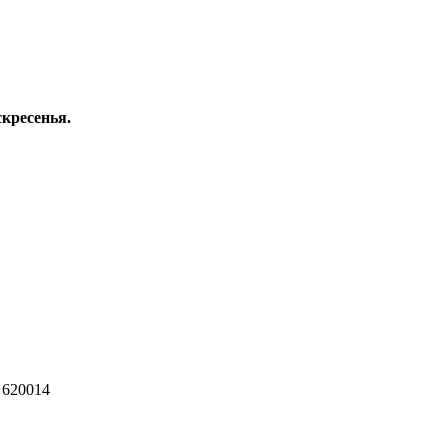
скресенья.
 620014