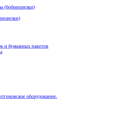
ы (бобинорезки)
инорезки)
ок и бумажных пакетов
ды
нтгеновское оборудование.