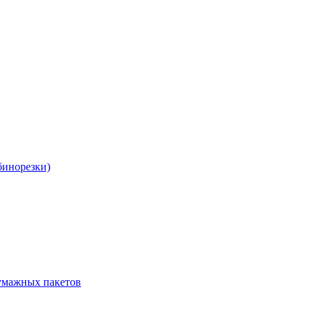
бинорезки)
бумажных пакетов