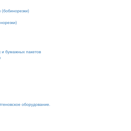
 (бобинорезки)
норезки)
 и бумажных пакетов
ы
тгеновское оборудование.