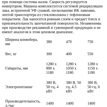
при помощи системы валов. Скорость регулируется
инвертором. Машина комплектуется системой рециркуляции
лака, встроенной УФ сушкой, несколькими ИК лампами,
лентой транспортера из стекловолокна с тефлоновым
покрытием. Лак наносится ровным слоем и предает блеск и
привлекательность запечатанной поверхности. Незаменимы
при производстве рекламной и сувенирной продукции и не
имеют аналогов в этом ценовом диапазоне.
Ширина конвейера,
380
470
750
мм
Вес, кг
300
400
550
1280 х
1280 х
1280 х
Габариты, мм
900 х
1050 х
1150 х
1180
1180
1180
380 В,
380 В, 50
380 В,
Электропитание
50 гц, 4
гц, 4.5
50 гц, 6
кВт
кВт
кВт
Производительность,
1400
1400
1400
л./час