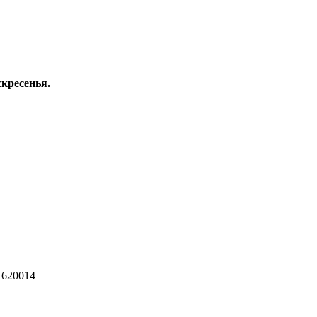
скресенья.
 620014