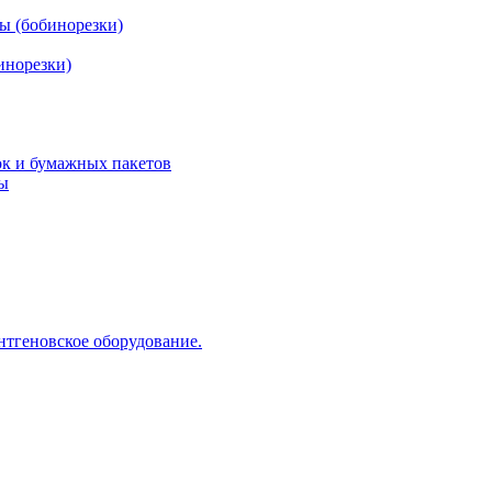
ы (бобинорезки)
инорезки)
ок и бумажных пакетов
ды
нтгеновское оборудование.