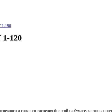
 1-190
 1-120
гревного и горячего тиснения фольгой на бумаге, картоне, пере