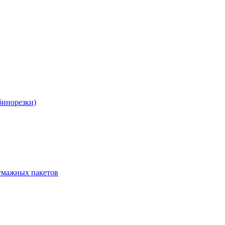
бинорезки)
бумажных пакетов