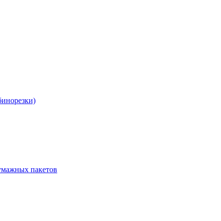
бинорезки)
бумажных пакетов