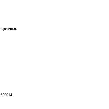
скресенья.
 620014