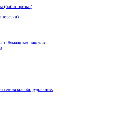
ы (бобинорезки)
инорезки)
ок и бумажных пакетов
ды
нтгеновское оборудование.