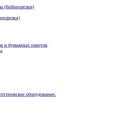
ы (бобинорезки)
инорезки)
ок и бумажных пакетов
ды
нтгеновское оборудование.