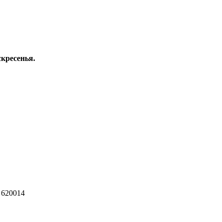
скресенья.
 620014