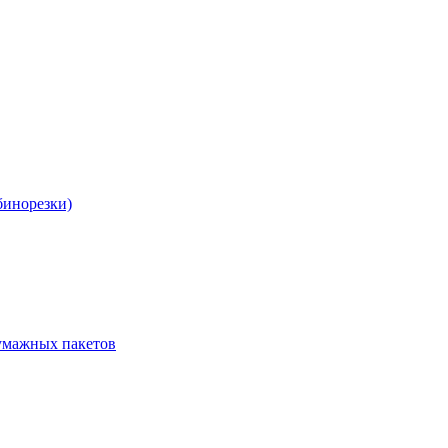
бинорезки)
бумажных пакетов