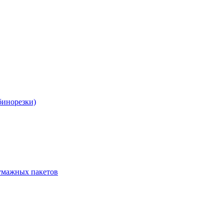
бинорезки)
бумажных пакетов