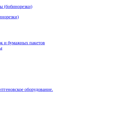
ы (бобинорезки)
инорезки)
ок и бумажных пакетов
ды
нтгеновское оборудование.