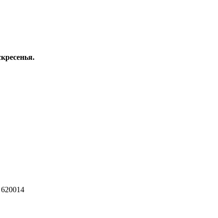
скресенья.
 620014