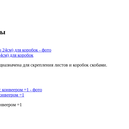
ны
4см) для коробок
азначена для скрепления листов и коробок скобами.
конвеером =1
онвеером =1