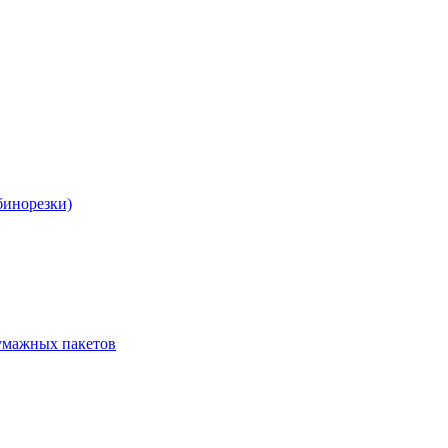
бинорезки)
бумажных пакетов