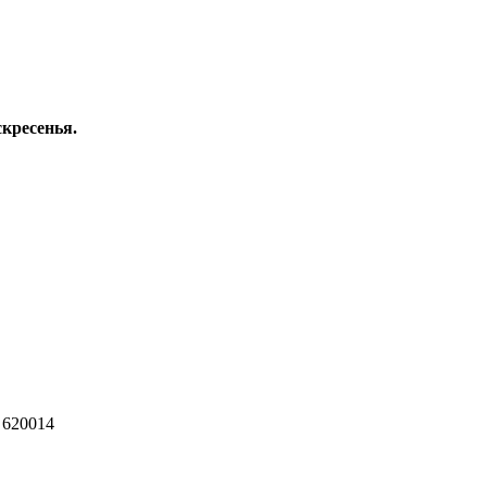
скресенья.
 620014