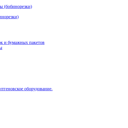
ы (бобинорезки)
инорезки)
ок и бумажных пакетов
ды
нтгеновское оборудование.