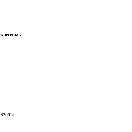
скресенья.
 620014