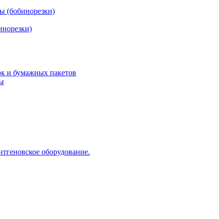
ы (бобинорезки)
инорезки)
ок и бумажных пакетов
ды
нтгеновское оборудование.