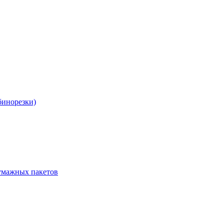
бинорезки)
бумажных пакетов