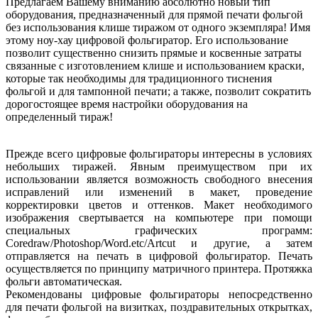
Предлагаем Вашему вниманию абсолютно новый тип
оборудования, предназначенный для прямой печати фольгой
без использования клише тиражом от одного экземпляра! Имя
этому ноу-хау цифровой фольгиратор. Его использование
позволит существенно снизить прямые и косвенные затраты
связанные с изготовлением клише и использованием краски,
которые так необходимы для традиционного тиснения
фольгой и для тампонной печати; а также, позволит сократить
дорогостоящее время настройки оборудования на
определенный тираж!
Прежде всего цифровые фольгираторы интересны в условиях
небольших тиражей. Явным преимуществом при их
использовании является возможность свободного внесения
исправлений или изменений в макет, проведение
корректировки цветов и оттенков. Макет необходимого
изображения свертывается на компьютере при помощи
специальных графических программ:
Coredraw/Photoshop/Word.etc/Artcut и другие, а затем
отправляется на печать в цифровой фольгиратор. Печать
осуществляется по принципу матричного принтера. Протяжка
фольги автоматическая.
Рекомендованы цифровые фольгираторы непосредственно
для печати фольгой на визитках, поздравительных открытках,