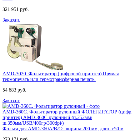
321 951 руб.
Заказать
AMD-3020. Фольгиратор (цифровой принтер)
Прямая
термопечать или термотрансферная печать.
54 683 руб.
Заказать
AMD-360С. Фольгиратор рулонный
ФОЛЬГИРАТОР (цифр.
принтер) AMD-360С рулонный (п.252мм/
ш.350мм/USB/400гр/300dpi/)
Фольга для AMD-360A/B/C: ширина:200 мм, длина:50 м
273 171 руб.