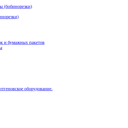
ы (бобинорезки)
инорезки)
ок и бумажных пакетов
ды
нтгеновское оборудование.