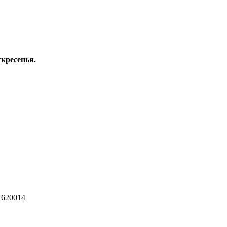
скресенья.
 620014