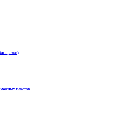
бинорезки)
бумажных пакетов