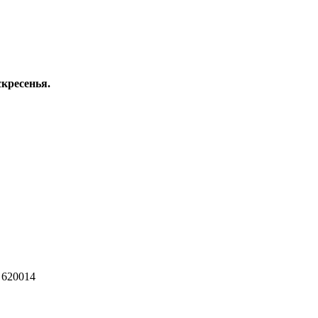
скресенья.
 620014