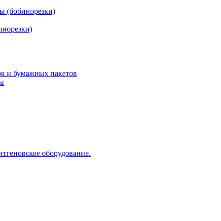
ы (бобинорезки)
инорезки)
ок и бумажных пакетов
ды
нтгеновское оборудование.