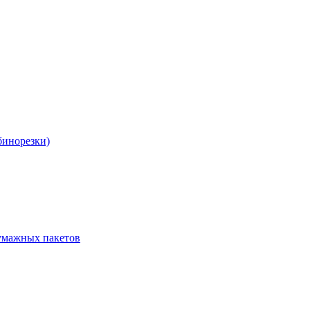
бинорезки)
бумажных пакетов