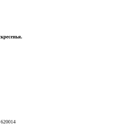
скресенья.
 620014