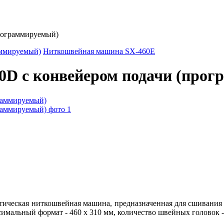
рограммируемый)
аммируемый)
Ниткошвейная машина SX-460E
D с конвейером подачи (прог
тическая ниткошвейная машина, предназначенная для сшивания
симальный формат - 460 х 310 мм, количество швейных головок -