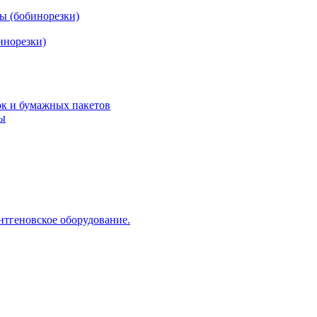
ы (бобинорезки)
инорезки)
ок и бумажных пакетов
ды
нтгеновское оборудование.