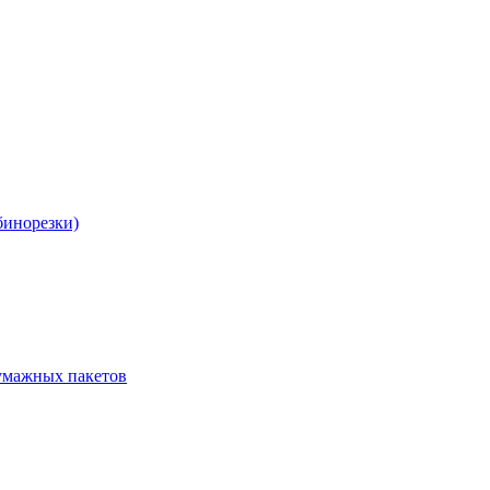
бинорезки)
бумажных пакетов