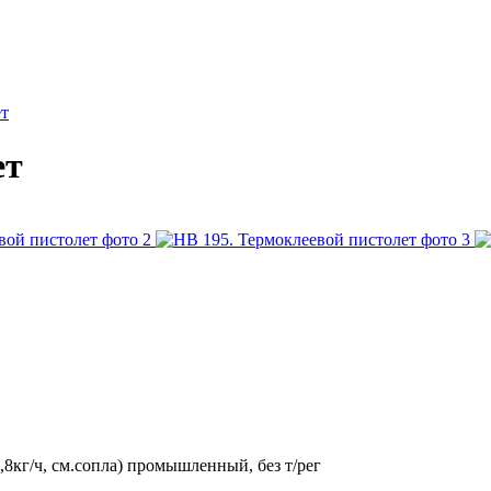
ет
ет
8кг/ч, см.сопла) промышленный, без т/рег