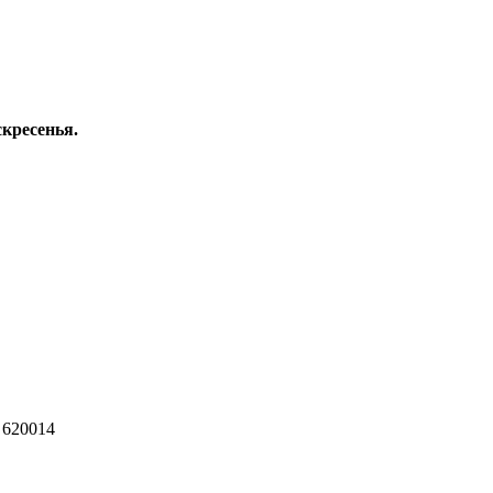
скресенья.
 620014