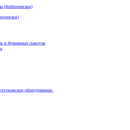
ы (бобинорезки)
инорезки)
ок и бумажных пакетов
ды
нтгеновское оборудование.