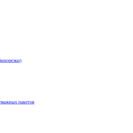
бинорезки)
бумажных пакетов