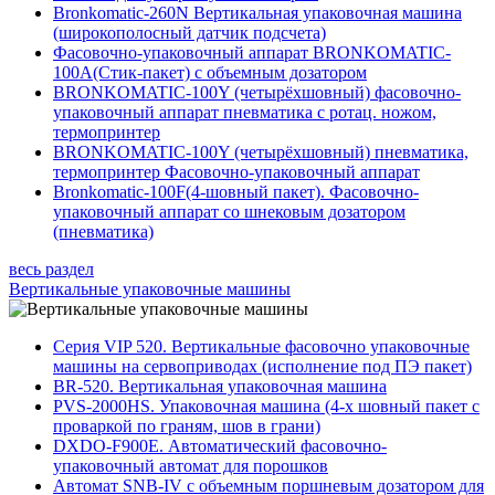
Bronkomatic-260N Вертикальная упаковочная машина
(широкополосный датчик подсчета)
Фасовочно-упаковочный аппарат BRONKOMATIC-
100A(Стик-пакет) с объемным дозатором
BRONKOMATIC-100Y (четырёхшовный) фасовочно-
упаковочный аппарат пневматика с ротац. ножом,
термопринтер
BRONKOMATIC-100Y (четырёхшовный) пневматика,
термопринтер Фасовочно-упаковочный аппарат
Bronkomatic-100F(4-шовный пакет). Фасовочно-
упаковочный аппарат со шнековым дозатором
(пневматика)
весь раздел
Вертикальные упаковочные машины
Серия VIP 520. Вертикальные фасовочно упаковочные
машины на сервоприводах (исполнение под ПЭ пакет)
BR-520. Вертикальная упаковочная машина
PVS-2000HS. Упаковочная машина (4-х шовный пакет с
проваркой по граням, шов в грани)
DXDO-F900E. Автоматический фасовочно-
упаковочный автомат для порошков
Автомат SNB-IV с объемным поршневым дозатором для