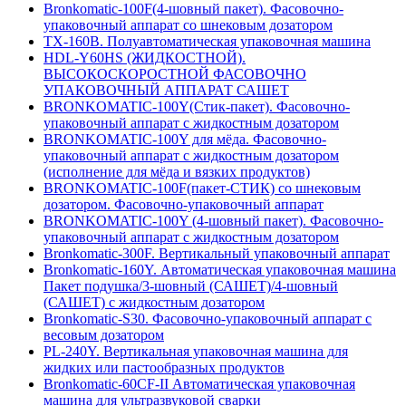
Bronkomatic-100F(4-шовный пакет). Фасовочно-
упаковочный аппарат со шнековым дозатором
TX-160B. Полуавтоматическая упаковочная машина
HDL-Y60HS (ЖИДКОСТНОЙ).
ВЫСОКОСКОРОСТНОЙ ФАСОВОЧНО
УПАКОВОЧНЫЙ АППАРАТ САШЕТ
BRONKOMATIC-100Y(Стик-пакет). Фасовочно-
упаковочный аппарат с жидкостным дозатором
BRONKOMATIC-100Y для мёда. Фасовочно-
упаковочный аппарат с жидкостным дозатором
(исполнение для мёда и вязких продуктов)
BRONKOMATIC-100F(пакет-СТИК) со шнековым
дозатором. Фасовочно-упаковочный аппарат
BRONKOMATIC-100Y (4-шовный пакет). Фасовочно-
упаковочный аппарат с жидкостным дозатором
Bronkomatic-300F. Вертикальный упаковочный аппарат
Bronkomatic-160Y. Автоматическая упаковочная машина
Пакет подушка/3-шовный (САШЕТ)/4-шовный
(САШЕТ) с жидкостным дозатором
Bronkomatic-S30. Фасовочно-упаковочный аппарат с
весовым дозатором
PL-240Y. Вертикальная упаковочная машина для
жидких или пастообразных продуктов
Bronkomatic-60CF-II Автоматическая упаковочная
машина для ультразвуковой сварки