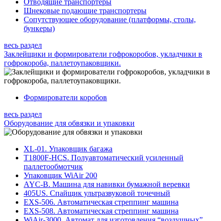
Отводящие транспортеры
Шнековые подающие транспортеры
Сопутствующее оборудование (платформы, столы,
бункеры)
весь раздел
Заклейщики и формирователи гофрокоробов, укладчики в
гофрокороба, паллетоупаковщики.
Формирователи коробов
весь раздел
Оборудование для обвязки и упаковки
XL-01. Упаковщик багажа
T1800F-HCS. Полуавтоматический усиленный
паллетообмотчик
Упаковщик WiAir 200
AYC-B. Машина для навивки бумажной веревки
405US. Спайщик ультразвуковой точечный
EXS-506. Автоматическая стреппинг машина
EXS-508. Автоматическая стреппинг машина
WiAir-3000. Автомат для изготовления “воздушных”