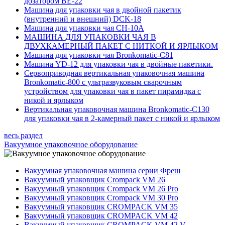
дозатором BE-22
Машина для упаковки чая в двойной пакетик
(внутренний и внешний) DCK-18
Машина для упаковки чая CH-10A
МАШИНА ДЛЯ УПАКОВКИ ЧАЯ В
ДВУХКАМЕРНЫЙ ПАКЕТ С НИТКОЙ И ЯРЛЫКОМ
Машина для упаковки чая Bronkomatic-С81
Машина YD-12 для упаковки чая в двойные пакетики.
Сервоприводная вертикальная упаковочная машина
Bronkomatic-800 с ультразвуковым сварочным
устройством для упаковки чая в пакет пирамидка с
никой и ярлыком
Вертикальная упаковочная машина Bronkomatic-C130
для упаковки чая в 2-камерный пакет с никой и ярлыком
весь раздел
Вакуумное упаковочное оборудование
Вакуумная упаковочная машина серии Фреш
Вакуумный упаковщик Crompack VM 26
Вакуумный упаковщик Crompack VM 26 Pro
Вакуумный упаковщик Crompack VM 30 Pro
Вакуумный упаковщик CROMPACK VM 35
Вакуумный упаковщик CROMPACK VM 42
Вакуумный упаковщик CROMPACK VM 42 V