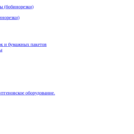
ы (бобинорезки)
инорезки)
ок и бумажных пакетов
ды
нтгеновское оборудование.