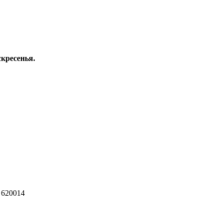
скресенья.
 620014