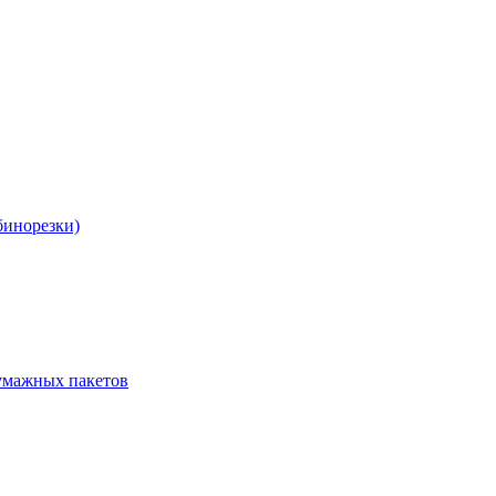
бинорезки)
бумажных пакетов