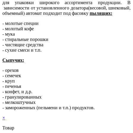
для упаковки широкого ассортимента продукции. В
зависимости от установленного дозатора(весовой, шнековый,
объемный) автомат подходит под фасовку
пылящих:
-
молотые специи
- молотый кофе
- мука
- стиральные порошки
- чистящие средства
- сухие смеси и т.п.
Сыпучих:
-
орехов
- семечек
- круп
- печенья
- конфет, и д.р.
- гранулированных
- мелкоштучных
- замороженных (пельмени и т.п.) продуктов.
×
Товар