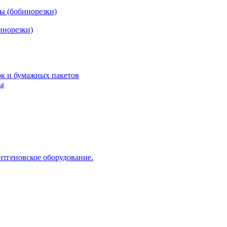
ы (бобинорезки)
инорезки)
ок и бумажных пакетов
ды
нтгеновское оборудование.