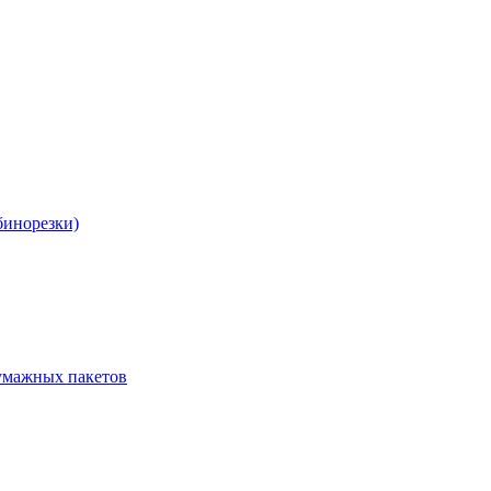
бинорезки)
бумажных пакетов