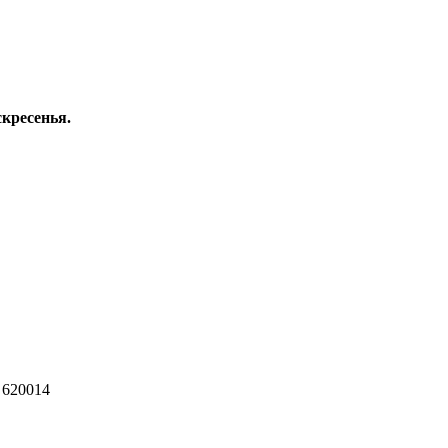
скресенья.
 620014