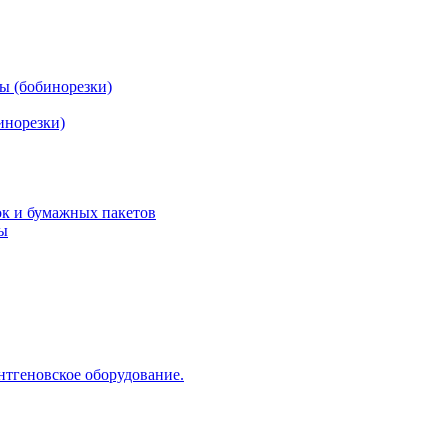
ы (бобинорезки)
инорезки)
ок и бумажных пакетов
ды
нтгеновское оборудование.