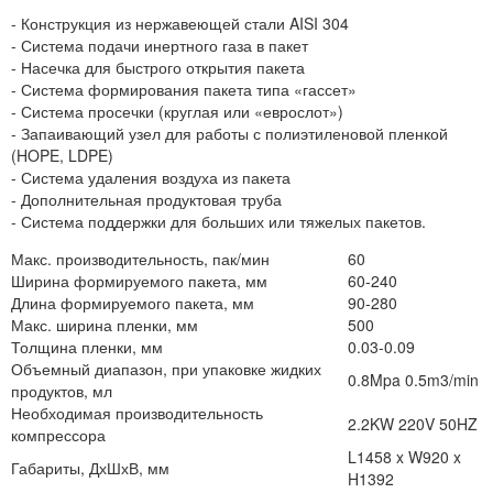
- Конструкция из нержавеющей стали AISI 304
- Система подачи инертного газа в пакет
- Насечка для быстрого открытия пакета
- Система формирования пакета типа «гассет»
- Система просечки (круглая или «еврослот»)
- Запаивающий узел для работы с полиэтиленовой пленкой
(HOPE, LDPE)
- Система удаления воздуха из пакета
- Дополнительная продуктовая труба
- Система поддержки для больших или тяжелых пакетов.
Макс. производительность, пак/мин
60
Ширина формируемого пакета, мм
60-240
Длина формируемого пакета, мм
90-280
Макс. ширина пленки, мм
500
Толщина пленки, мм
0.03-0.09
Объемный диапазон, при упаковке жидких
0.8Mpa 0.5m3/min
продуктов, мл
Необходимая производительность
2.2KW 220V 50HZ
компрессора
L1458 x W920 x
Габариты, ДхШхВ, мм
H1392