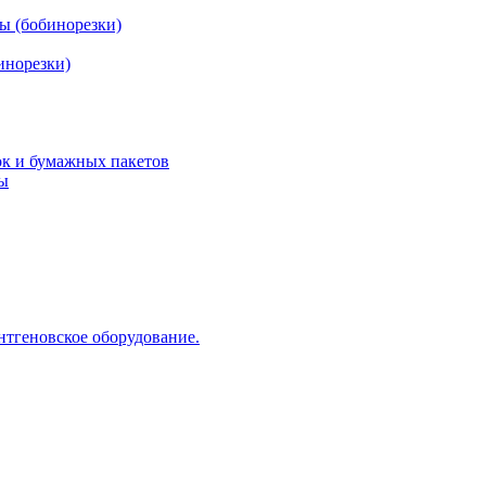
ы (бобинорезки)
инорезки)
ок и бумажных пакетов
ды
нтгеновское оборудование.