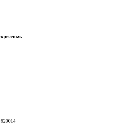
скресенья.
 620014