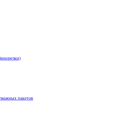
бинорезки)
бумажных пакетов