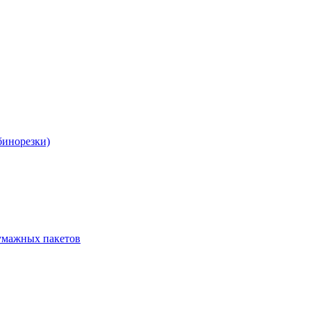
бинорезки)
бумажных пакетов