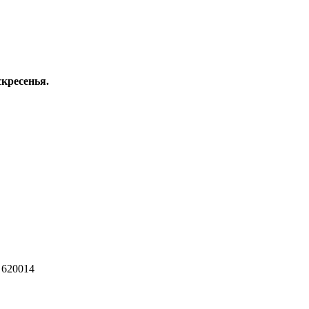
скресенья.
 620014