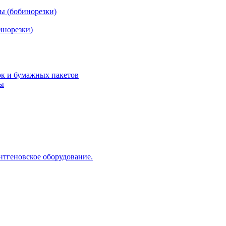
ы (бобинорезки)
инорезки)
ок и бумажных пакетов
ды
нтгеновское оборудование.