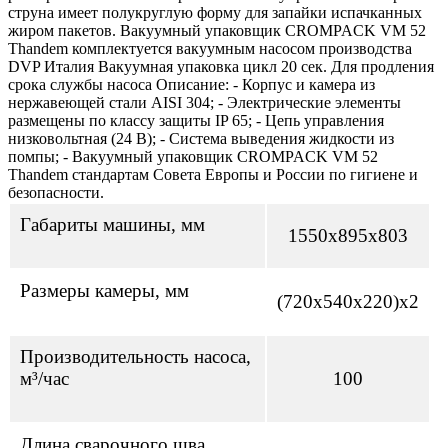
струна имеет полукруглую форму для запайки испачканных
жиром пакетов. Вакуумный упаковщик CROMPACK VM 52
Thandem комплектуется вакуумным насосом производства
DVP Италия Вакуумная упаковка цикл 20 сек. Для продления
срока службы насоса Описание: - Корпус и камера из
нержавеющей стали AISI 304; - Электрические элементы
размещены по классу защиты IP 65; - Цепь управления
низковольтная (24 В); - Система выведения жидкости из
помпы; - Вакуумный упаковщик CROMPACK VM 52
Thandem стандартам Совета Европы и России по гигиене и
безопасности.
Габариты машины, мм
1550х895х803
Размеры камеры, мм
(720х540х220)x2
Производительность насоса,
м³/час
100
Длина сварочного шва