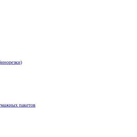
бинорезки)
бумажных пакетов