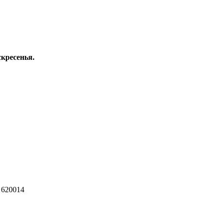
скресенья.
 620014