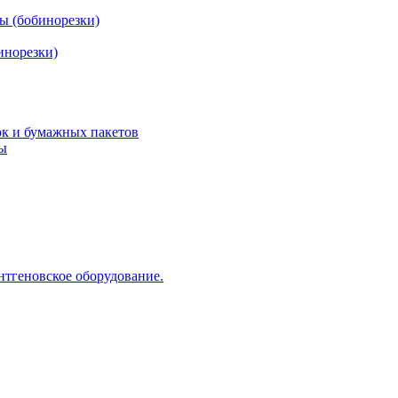
ы (бобинорезки)
инорезки)
ок и бумажных пакетов
ды
нтгеновское оборудование.