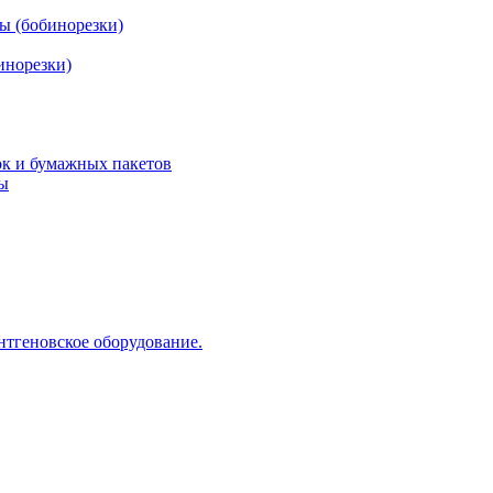
ы (бобинорезки)
инорезки)
ок и бумажных пакетов
ды
нтгеновское оборудование.