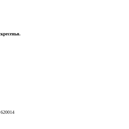
скресенья.
 620014