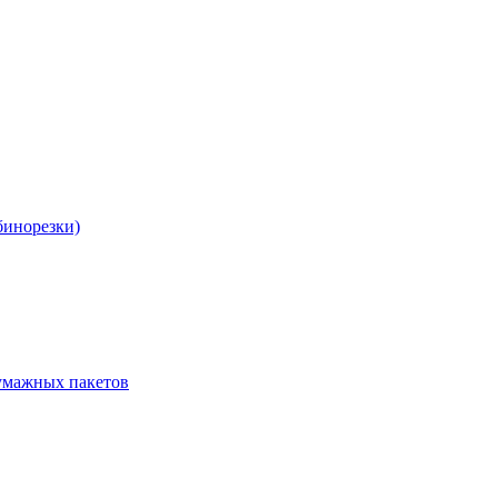
бинорезки)
бумажных пакетов