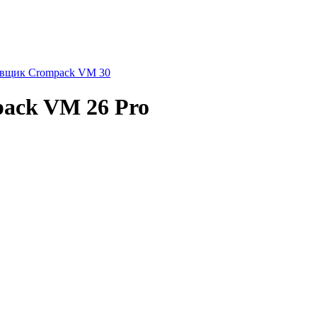
вщик Crompack VM 30
ack VM 26 Pro