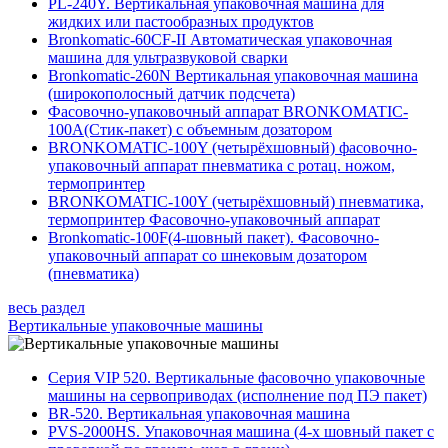
PL-240Y. Вертикальная упаковочная машина для
жидких или пастообразных продуктов
Bronkomatic-60CF-II Автоматическая упаковочная
машина для ультразвуковой сварки
Bronkomatic-260N Вертикальная упаковочная машина
(широкополосный датчик подсчета)
Фасовочно-упаковочный аппарат BRONKOMATIC-
100A(Стик-пакет) с объемным дозатором
BRONKOMATIC-100Y (четырёхшовный) фасовочно-
упаковочный аппарат пневматика с ротац. ножом,
термопринтер
BRONKOMATIC-100Y (четырёхшовный) пневматика,
термопринтер Фасовочно-упаковочный аппарат
Bronkomatic-100F(4-шовный пакет). Фасовочно-
упаковочный аппарат со шнековым дозатором
(пневматика)
весь раздел
Вертикальные упаковочные машины
Серия VIP 520. Вертикальные фасовочно упаковочные
машины на сервоприводах (исполнение под ПЭ пакет)
BR-520. Вертикальная упаковочная машина
PVS-2000HS. Упаковочная машина (4-х шовный пакет с