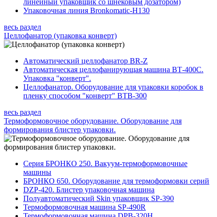
линейный упаковщик со шнековым дозатором)
Упаковочная линия Bronkomatic-H130
весь раздел
Целлофанатор (упаковка конверт)
Автоматический целлофанатор BR-Z
Автоматическая целлофанирующая машина ВТ-400С.
Упаковка "конверт".
Целлофанатор. Оборудование для упаковки коробок в
пленку способом "конверт" BTB-300
весь раздел
Термоформовочное оборудование. Оборудование для
формирования блистер упаковки.
Серия БРОНКО 250. Вакуум-термоформовочные
машины
БРОНКО 650. Оборудование для термоформовки серий
DZP-420. Блистер упаковочная машина
Полуавтоматический Skin упаковщик SP-390
Термоформовочная машина SP-490R
Термоформовочная машина DPB-320H