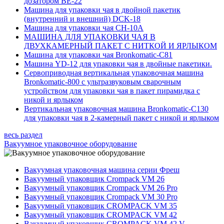
дозатором BE-22
Машина для упаковки чая в двойной пакетик
(внутренний и внешний) DCK-18
Машина для упаковки чая CH-10A
МАШИНА ДЛЯ УПАКОВКИ ЧАЯ В
ДВУХКАМЕРНЫЙ ПАКЕТ С НИТКОЙ И ЯРЛЫКОМ
Машина для упаковки чая Bronkomatic-С81
Машина YD-12 для упаковки чая в двойные пакетики.
Сервоприводная вертикальная упаковочная машина
Bronkomatic-800 с ультразвуковым сварочным
устройством для упаковки чая в пакет пирамидка с
никой и ярлыком
Вертикальная упаковочная машина Bronkomatic-C130
для упаковки чая в 2-камерный пакет с никой и ярлыком
весь раздел
Вакуумное упаковочное оборудование
Вакуумная упаковочная машина серии Фреш
Вакуумный упаковщик Crompack VM 26
Вакуумный упаковщик Crompack VM 26 Pro
Вакуумный упаковщик Crompack VM 30 Pro
Вакуумный упаковщик CROMPACK VM 35
Вакуумный упаковщик CROMPACK VM 42
Вакуумный упаковщик CROMPACK VM 42 V