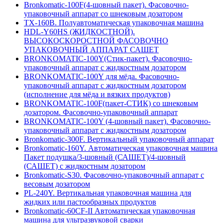
Bronkomatic-100F(4-шовный пакет). Фасовочно-
упаковочный аппарат со шнековым дозатором
TX-160B. Полуавтоматическая упаковочная машина
HDL-Y60HS (ЖИДКОСТНОЙ).
ВЫСОКОСКОРОСТНОЙ ФАСОВОЧНО
УПАКОВОЧНЫЙ АППАРАТ САШЕТ
BRONKOMATIC-100Y(Стик-пакет). Фасовочно-
упаковочный аппарат с жидкостным дозатором
BRONKOMATIC-100Y для мёда. Фасовочно-
упаковочный аппарат с жидкостным дозатором
(исполнение для мёда и вязких продуктов)
BRONKOMATIC-100F(пакет-СТИК) со шнековым
дозатором. Фасовочно-упаковочный аппарат
BRONKOMATIC-100Y (4-шовный пакет). Фасовочно-
упаковочный аппарат с жидкостным дозатором
Bronkomatic-300F. Вертикальный упаковочный аппарат
Bronkomatic-160Y. Автоматическая упаковочная машина
Пакет подушка/3-шовный (САШЕТ)/4-шовный
(САШЕТ) с жидкостным дозатором
Bronkomatic-S30. Фасовочно-упаковочный аппарат с
весовым дозатором
PL-240Y. Вертикальная упаковочная машина для
жидких или пастообразных продуктов
Bronkomatic-60CF-II Автоматическая упаковочная
машина для ультразвуковой сварки