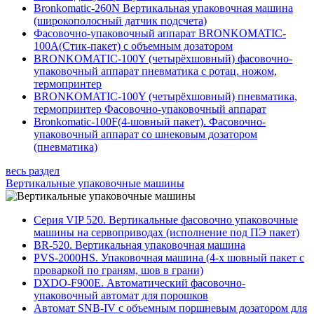
Bronkomatic-260N Вертикальная упаковочная машина
(широкополосный датчик подсчета)
Фасовочно-упаковочный аппарат BRONKOMATIC-
100A(Стик-пакет) с объемным дозатором
BRONKOMATIC-100Y (четырёхшовный) фасовочно-
упаковочный аппарат пневматика с ротац. ножом,
термопринтер
BRONKOMATIC-100Y (четырёхшовный) пневматика,
термопринтер Фасовочно-упаковочный аппарат
Bronkomatic-100F(4-шовный пакет). Фасовочно-
упаковочный аппарат со шнековым дозатором
(пневматика)
весь раздел
Вертикальные упаковочные машины
Серия VIP 520. Вертикальные фасовочно упаковочные
машины на сервоприводах (исполнение под ПЭ пакет)
BR-520. Вертикальная упаковочная машина
PVS-2000HS. Упаковочная машина (4-х шовный пакет с
проваркой по граням, шов в грани)
DXDO-F900E. Автоматический фасовочно-
упаковочный автомат для порошков
Автомат SNB-IV с объемным поршневым дозатором для