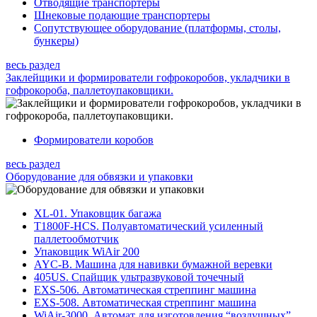
Отводящие транспортеры
Шнековые подающие транспортеры
Сопутствующее оборудование (платформы, столы,
бункеры)
весь раздел
Заклейщики и формирователи гофрокоробов, укладчики в
гофрокороба, паллетоупаковщики.
Формирователи коробов
весь раздел
Оборудование для обвязки и упаковки
XL-01. Упаковщик багажа
T1800F-HCS. Полуавтоматический усиленный
паллетообмотчик
Упаковщик WiAir 200
AYC-B. Машина для навивки бумажной веревки
405US. Спайщик ультразвуковой точечный
EXS-506. Автоматическая стреппинг машина
EXS-508. Автоматическая стреппинг машина
WiAir-3000. Автомат для изготовления “воздушных”