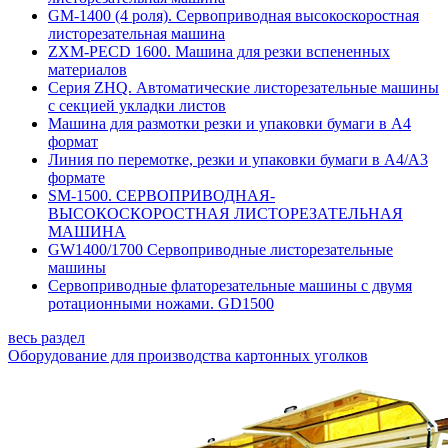
GM-1400 (4 роля). Сервоприводная высокоскоростная
листорезательная машина
ZXM-PECD 1600. Машина для резки вспененных
материалов
Серия ZHQ. Автоматические листорезательные машины
с секцией укладки листов
Машина для размотки резки и упаковки бумаги в А4
формат
Линия по перемотке, резки и упаковки бумаги в А4/А3
формате
SM-1500. СЕРВОПРИВОДНАЯ-
ВЫСОКОСКОРОСТНАЯ ЛИСТОРЕЗАТЕЛЬНАЯ
МАШИНА
GW1400/1700 Сервоприводные листорезательные
машины
Сервоприводные флаторезательные машины с двумя
ротационными ножами. GD1500
весь раздел
Оборудование для производства картонных уголков