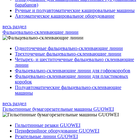
барабанов)
Ручные и полуавтоматические кашировальные машины
Автоматическое кашировальное оборудование
весь раздел
Фальцевально-склеивающие линии
Одноточечные фальцевально-склеивающие линии
Трехточечные фальцевально-склеивающие линии
Четырех- и шеститочечные фальцевально склеивающие
линии
Фальцевально-склеивающие линии для гофрокоробов
Фальцевально-склеивающие линии для пластиковых
коробок
Полуавтоматические фальцевально-склеивающие
машины
весь раздел
Гильотинные бумагорезательные машины GUOWEI
Гильотинные резаки GUOWEI
Периферийное оборудование GUOWEI
Резательные линии GUOWEI