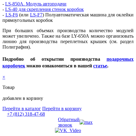
-
LS-850A. Модуль автоподачи
-
LS-40 для скрепления стенок коробок
-
LS-F6
(или
LS-F7
)
Полуавтоматическая машина для оклейки
прямоугольных коробок
При больших объемах производства количество модулей
может увеличено. Также на базе LY-650А можно организовать
линию для производства переплетных крышек (см. раздел
Полиграфия).
Подробно об открытии производства
подарочных
коробочек
можно ознакомиться в нашей
статье
.
×
Товар
добавлен в корзину
Перейти в каталог
Перейти в корзину
+7 (812) 318-47-68
Обратный
звонок