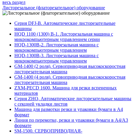
весь раздел
Листорезальное (флаторезательное) оборудование
Серия DFJ-B. Автоматические листорезательные
машины
HQD 1100 (1300) В-1. Листорезальная машина с
микрокомпьютерным управлением серии
HQD-1300B-2. Листорезальная машина с
микрокомпьютерным управлением
HQD-1300B-3. Листорезальная машина с
микрокомпьютерным управлением
GM-1400 (2 роля). Сервоприводная высокоскоростная
листорезательная машина
GM-1400 (4 роля). Сервоприводная высокоскоростная
листорезательная машина
ZXM-PECD 1600. Машина для резки вспененных
материалов
Серия ZHQ. Автоматические листорезательные машины
с секцией укладки листов
Машина для размотки резки и упаковки бумаги в А4
формат
Линия по перемотке, резки и упаковки бумаги в А4/А3
формате
SM-1500. СЕРВОПРИВОДНАЯ-