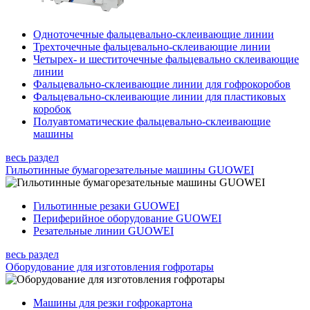
Одноточечные фальцевально-склеивающие линии
Трехточечные фальцевально-склеивающие линии
Четырех- и шеститочечные фальцевально склеивающие
линии
Фальцевально-склеивающие линии для гофрокоробов
Фальцевально-склеивающие линии для пластиковых
коробок
Полуавтоматические фальцевально-склеивающие
машины
весь раздел
Гильотинные бумагорезательные машины GUOWEI
Гильотинные резаки GUOWEI
Периферийное оборудование GUOWEI
Резательные линии GUOWEI
весь раздел
Оборудование для изготовления гофротары
Машины для резки гофрокартона