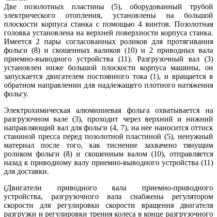
Две позолотных пластины (5), оборудованный трубой
электрического отопления, установлены на большой
плоскости корпуса станка с помощью 4 винтов. Позолотная
головка установлена на верхней поверхности корпуса станка.
Имеется 2 пары согласованных роликов для протягивания
фольги (8) и скошенных валиков (10) и 2 приводных вала
приемно-выводного устройства (11). Разгрузочный вал (3)
установлен ниже большой плоскости корпуса машины, он
запускается двигателем постоянного тока (1), и вращается в
обратном направлении для надлежащего плотного натяжения
фольгу.
Электрохимическая алюминиевая фольга охватывается на
разгрузочном вале (3), проходит через верхний и нижний
направляющий вал для фольги (4, 7), на нее наносится оттиск
станиной пресса перед позолотной пластиной (5), ненужный
материал после того, как тиснение захвачено тянущим
роликом фольги (8) и скошенным валом (10), отправляется
назад к приводному валу приемно-выводного устройства (11)
для доставки.
(Двигатели приводного вала приемно-приводного
устройства, разгрузочного вала снабжены регулятором
скорости для регулировки скорости вращения двигателя
разгрузки и регулировки трения колеса в конце разгрузочного