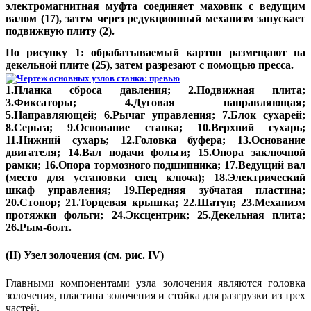
электромагнитная муфта соединяет маховик с ведущим
валом (17), затем через редукционный механизм запускает
подвижную плиту (2).
По рисунку 1: обрабатываемый картон размещают на
декельной плите (25), затем разрезают с помощью пресса.
1.Планка сброса давления; 2.Подвижная плита;
3.Фиксаторы; 4.Дуговая направляющая;
5.Направляющей; 6.Рычаг управления; 7.Блок сухарей;
8.Серьга; 9.Основание станка; 10.Верхний сухарь;
11.Нижний сухарь; 12.Головка буфера; 13.Основание
двигателя; 14.Вал подачи фольги; 15.Опора заключной
рамки; 16.Опора тормозного подшипника; 17.Ведущий вал
(место для установки спец ключа); 18.Электрический
шкаф управления; 19.Передняя зубчатая пластина;
20.Стопор; 21.Торцевая крышка; 22.Шатун; 23.Механизм
протяжки фольги; 24.Эксцентрик; 25.Декельная плита;
26.Рым-болт.
(II) Узел золочения (см. рис. IV)
Главными компонентами узла золочения являются головка
золочения, пластина золочения и стойка для разгрузки из трех
частей.