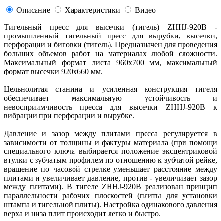
Описание
Характеристики
Видео
Тигельный пресс для высечки (тигель) ZHHJ-920В -
промышленный тигельный пресс для вырубки, высечки,
перфорации и биговки (тигель). Предназначен для проведения
больших объемов работ на материалах любой сложности.
Максимальный формат листа 960х700 мм, максимальный
формат высечки 920х660 мм.
Цельнолитая станина и усиленная конструкция тигеля
обеспечивает максимальную устойчивость и
невосприимчивость пресса для высечки ZHHJ-920В к
вибрации при перфорации и вырубке.
Давление и зазор между плитами пресса регулируется в
зависимости от толщины и фактуры материала (при помощи
специального ключа выбирается положение эксцентриковой
втулки с зубчатым профилем по отношению к зубчатой рейке,
вращение по часовой стрелке уменьшает расстояние между
плитами и увеличивает давление, против - увеличивает зазор
между плитами). В тигеле ZHHJ-920В реализован принцип
параллельности рабочих плоскостей (плиты для установки
штампа и тигельной плиты). Настройка одинакового давления
верха и низа плит происходит легко и быстро.