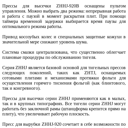
Прессы для высечки ZHHJ-920В оснащены пультом
управления. Можно выбрать два режима: непрерывная работа
и работа с паузой в момент раскрытия плит. При помощи
таймера временной задержки выбирается время паузы для
оптимального режима работы.
Привод косозубых колес и специальных защитные кожухи в
значительной мере снижают уровень шума.
Система смазки централизована, что существенно облегчает
плановые процедуры по обслуживанию тигеля.
Серия ZHHJ является базовой основой для тигельных прессов
следующих поколений, таких как ZHTJ, оснащаемых
сотовыми плитами и механизмами протяжки фольги для
осуществления горячего тиснения фольгой (как блинтового,
так и конгревного).
Прессы для высечки серии ZHHJ применяются как в малых,
так и в крупных типографиях. Все тигели серии ZHHJ могут
работать без заключной рамы (штанцформа крепится прямо на
плиту), что увеличивает рабочую плоскость.
Пресс для вырубки ZHHJ-920 сочетает в себе возможности по