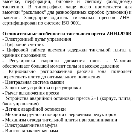
высечке, перфорации, биговке и слепому (холодному)
тиснению. В типографиях чаще всего применяется для
высечки "раскладок" для разнообразных коробок (упаковки) и
пакетов. Завод-производитель тигельных прессов ZHHJ
сертифицирован по системе ISO 9001.
Отличительные особенности тигельного пресса ZHHJ-920В
- Электронный пульт управления
- Цифровой счетчик
- Цифровой таймер времени задержки тигельной плиты в
крайних положениях
- Регулировка скорости движения плит. - Маховик
обеспечивает большой момент силы и высокое давление
- Рационально расположенная рабочая зона позволяет
перемещать плиту до оптимального положения
- Центральная система смазки
- Защитные устройства и регулировки
- Рычаг выключения пресса
- Устройства аварийной остановки пресса 2+1 (корпус, плита,
блок управления)
- Датчик аварийной остановки
- Механизм ручного поворота с червячным редуктором
- Механизм отвода тигельной плиты при заклинивании
- Электромагнитная муфта
- Винтовая заключная рама