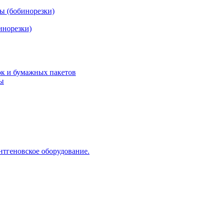
ы (бобинорезки)
инорезки)
ок и бумажных пакетов
ды
нтгеновское оборудование.