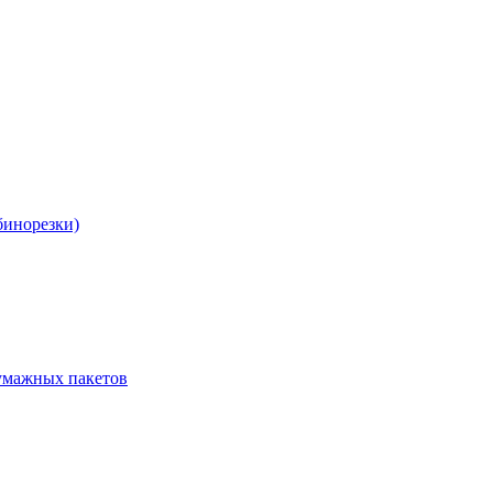
бинорезки)
бумажных пакетов