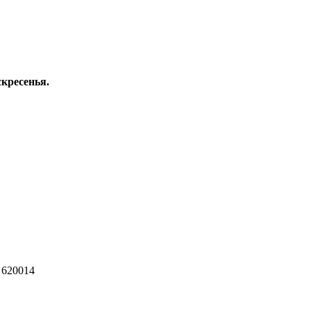
скресенья.
 620014