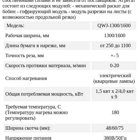
собственными силами и не зависеть от поставщиков. Агрегат
состоит из следующих модулей: - механический раскат для
бобин - гофрирующий модуль - модуль разрезки на листы (с
возможностью продольной резки)
Модель:
QWJ-1300/1600
Рабочая ширина, мм
1300/1600
Длина бумаги в нарезке, мм
от 250 до 1100
Точность реза, мм
+- 5
Скорость протяжки материала, м/мин
0-20
электрический
Способ нагревания
(кварцевые лампы)
1,5 квт х 2/4,0 квт
Общая потребляемая мощность, кВт
х 9
Требуемая температура, С
(Температуру нагрева можно
180
регулировать)
Ширина скотча (мм):
48/60/75
Напряжение питания
380В/50Гц