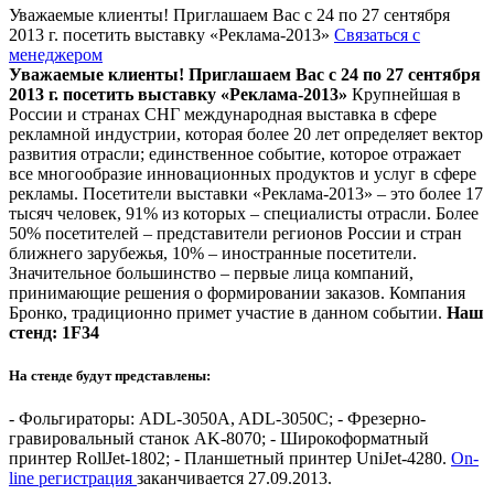
Уважаемые клиенты! Приглашаем Вас с 24 по 27 сентября
2013 г. посетить выставку «Реклама-2013»
Связаться с
менеджером
Уважаемые клиенты! Приглашаем Вас с 24 по 27 сентября
2013 г. посетить выставку «Реклама-2013»
Крупнейшая в
России и странах СНГ международная выставка в сфере
рекламной индустрии, которая более 20 лет определяет вектор
развития отрасли; единственное событие, которое отражает
все многообразие инновационных продуктов и услуг в сфере
рекламы. Посетители выставки «Реклама-2013» – это более 17
тысяч человек, 91% из которых – специалисты отрасли. Более
50% посетителей – представители регионов России и стран
ближнего зарубежья, 10% – иностранные посетители.
Значительное большинство – первые лица компаний,
принимающие решения о формировании заказов. Компания
Бронко, традиционно примет участие в данном событии.
Наш
стенд: 1F34
На стенде будут представлены:
- Фольгираторы: ADL-3050A, ADL-3050С; - Фрезерно-
гравировальный станок AK-8070; - Широкоформатный
принтер RollJet-1802; - Планшетный принтер UniJet-4280.
Оn-
line регистрация
заканчивается 27.09.2013.