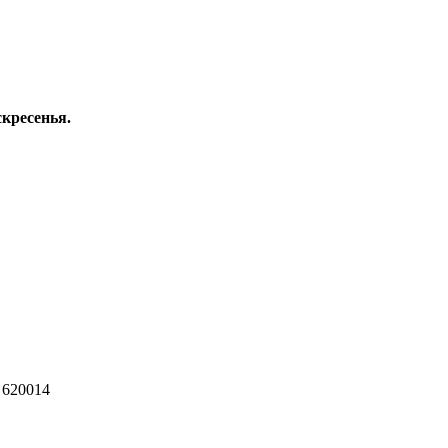
скресенья.
 620014