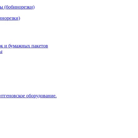
ы (бобинорезки)
инорезки)
ок и бумажных пакетов
ды
нтгеновское оборудование.