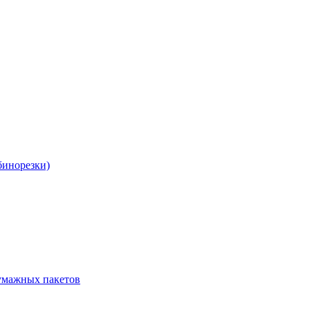
бинорезки)
бумажных пакетов