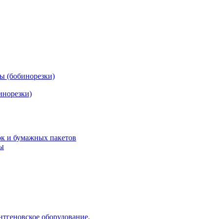
ы (бобинорезки)
инорезки)
ок и бумажных пакетов
ды
нтгеновское оборудование.