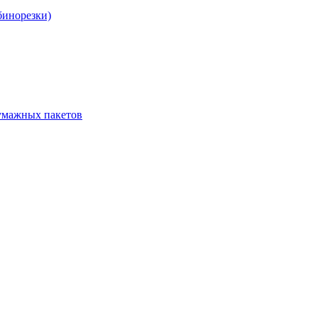
бинорезки)
бумажных пакетов