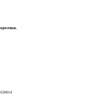
скресенья.
 620014