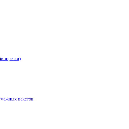
бинорезки)
бумажных пакетов