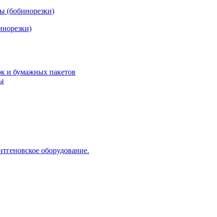
ы (бобинорезки)
инорезки)
ок и бумажных пакетов
ды
нтгеновское оборудование.