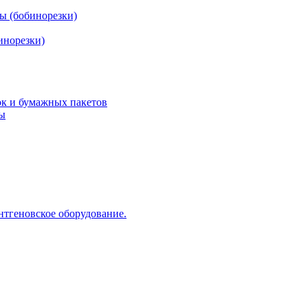
ы (бобинорезки)
инорезки)
ок и бумажных пакетов
ды
нтгеновское оборудование.