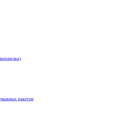
бинорезки)
бумажных пакетов