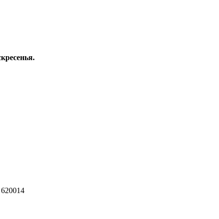
скресенья.
 620014