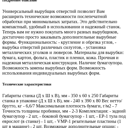
Подробное описание
Универсальный вырубщик отверстий позволит Вам
расширить технические возможности послепечатной
обработки при минимальных затратах. Это действительно
компактный, удобный в использовании и надежный станок.
Теперь вам не нужно покупать много разных вырубщиков,
достаточно просто заказывать дополнительные вырубные
формы. Функциональность: - кругление и обрезка углов, -
вырубка отверстий различных силуэтов, - установка
металлических уголков и люверсов. Материалы для вырубки:
бумага, картон, фольга, пластик и пленки, кожа. Прочная и
надежная металлическая конструкция. Наличие бумагоупора.
Возможность замены вырубных форм. Возможность
использования индивидуальных вырубных форм.
Технические характеристики
Габариты станка (Д x Ш x В), мм - 350 x 60 x 250 Габариты
станка в упаковке (Д x Ш x В), мм - 240 x 390 x 80 Вес нетто/
брутто, кг - 6,6/7 Максимальная плотность бумаги, г/м2 - 7
Точность толщины пробивки, мм - 2-3 Комплектация: - задний
бумагоупор - 2 шт, - боковой бумагоупор - 1 шт, - EP-1 тула под
еврослот (в станке) - 1 шт, - VMP-1 резательные пластины (1
шт в машине) - 2 шт. Возможные дополнительные опции: -