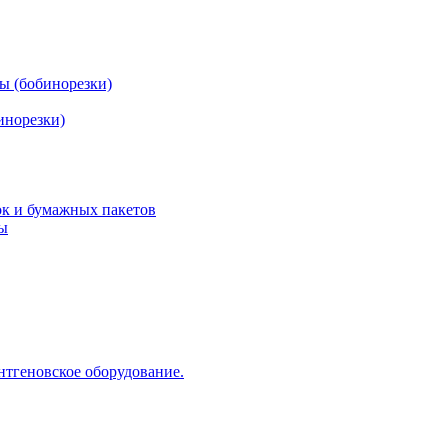
ы (бобинорезки)
инорезки)
ок и бумажных пакетов
ды
нтгеновское оборудование.