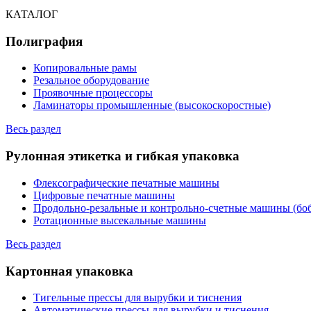
КАТАЛОГ
Полиграфия
Копировальные рамы
Резальное оборудование
Проявочные процессоры
Ламинаторы промышленные (высокоскоростные)
Весь раздел
Рулонная этикетка и гибкая упаковка
Флексографические печатные машины
Цифровые печатные машины
Продольно-резальные и контрольно-счетные машины (бо
Ротационные высекальные машины
Весь раздел
Картонная упаковка
Тигельные прессы для вырубки и тиснения
Автоматические прессы для вырубки и тиснения