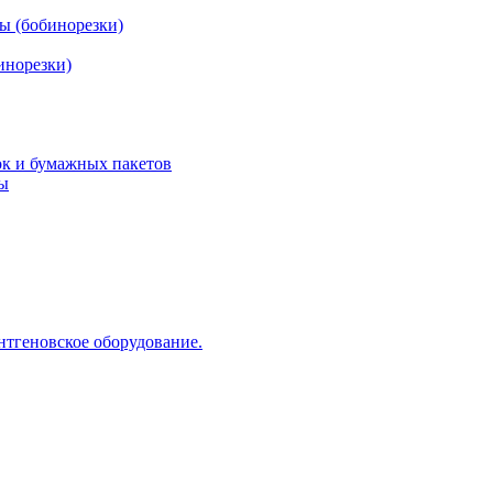
ы (бобинорезки)
инорезки)
ок и бумажных пакетов
ды
нтгеновское оборудование.