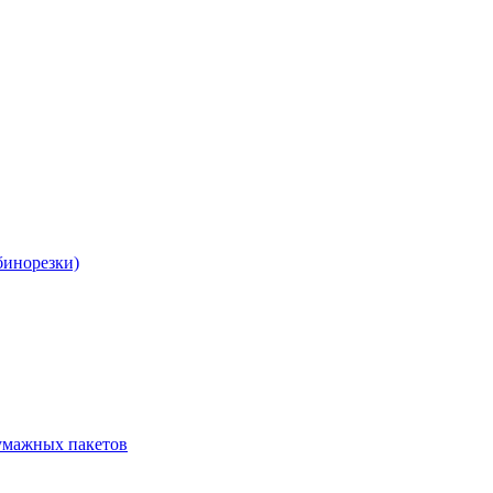
бинорезки)
бумажных пакетов