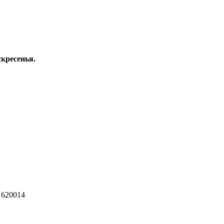
скресенья.
 620014