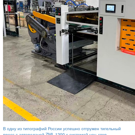
В одну из типографий России успешно отгружен тигельный
пресс с автоподачей ZML-1200 с системой нон-стоп.