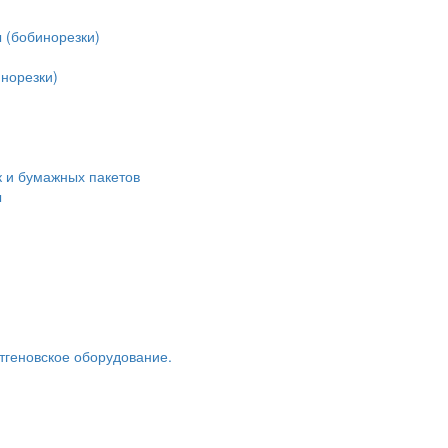
 (бобинорезки)
норезки)
 и бумажных пакетов
ы
тгеновское оборудование.