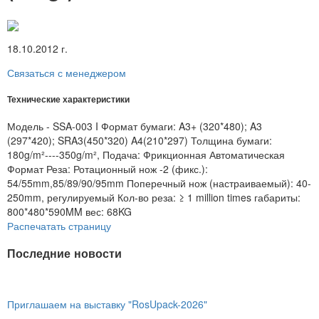
18.10.2012 г.
Связаться с менеджером
Технические характеристики
Модель - SSA-003 I Формат бумаги: A3+ (320*480); A3
(297*420); SRA3(450*320) A4(210*297) Толщина бумаги:
180g/m²----350g/m², Подача: Фрикционная Автоматическая
Формат Реза: Ротационный нож -2 (фикс.):
54/55mm,85/89/90/95mm Поперечный нож (настраиваемый): 40-
250mm, регулируемый Кол-во реза: ≥ 1 million times габариты:
800*480*590MM вес: 68KG
Распечатать страницу
Последние новости
Приглашаем на выставку "RosUpack-2026"