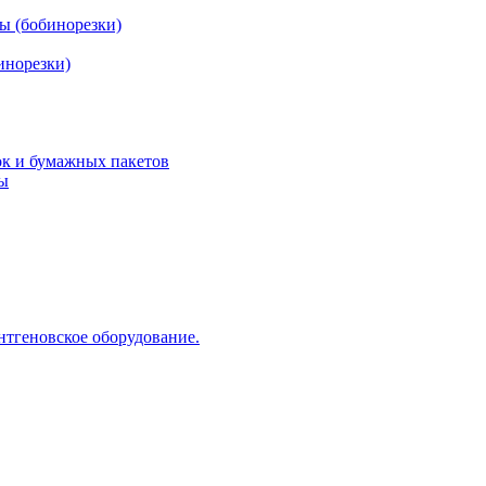
ы (бобинорезки)
инорезки)
ок и бумажных пакетов
ды
нтгеновское оборудование.