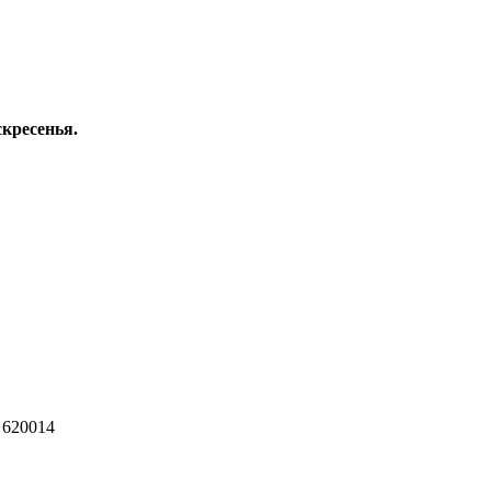
скресенья.
 620014