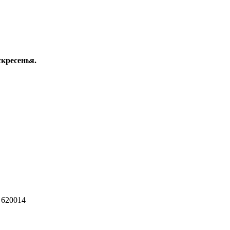
скресенья.
 620014