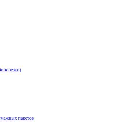
бинорезки)
бумажных пакетов