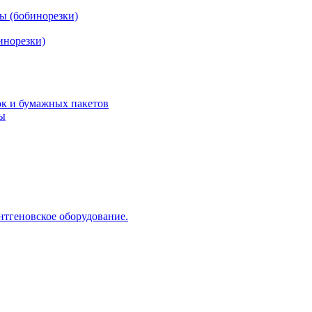
ы (бобинорезки)
инорезки)
ок и бумажных пакетов
ды
нтгеновское оборудование.